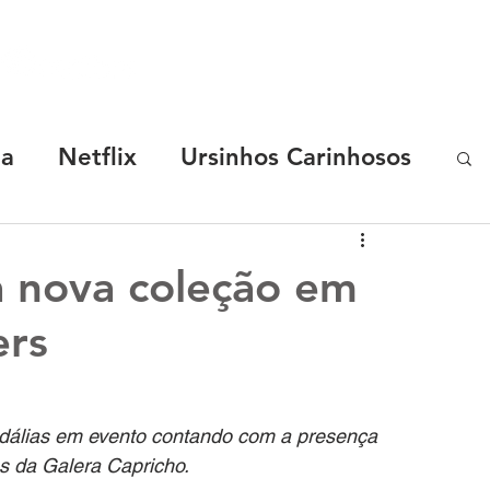
SOBRE
MARCAS
CASES
R.START
ha
Netflix
Ursinhos Carinhosos
Coca-Cola
Chevrolet
a nova coleção em
ers
y Malu
TotoyKids
Os Chocolix
elon
Luccas Neto
ndálias em evento contando com a presença 
es da Galera Capricho.