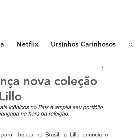
SOBRE
MARCAS
CASES
R.START
ha
Netflix
Ursinhos Carinhosos
Coca-Cola
Chevrolet
ança nova coleção
illo
y Malu
TotoyKids
Os Chocolix
is icônicos no País e amplia seu portfólio 
iançada na hora da refeição.
elon
Luccas Neto
ara  bebês no Brasil, a Lillo anuncia o 