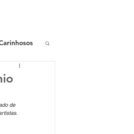
AS
CASES
R.START
CONSULTORIA
CURSO ONLINE
Carinhosos
mio
s Chocolix
ado de 
rtistas.