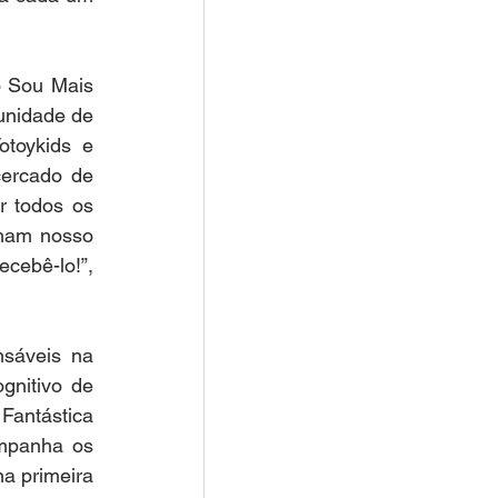
 Sou Mais 
unidade de 
toykids e 
ercado de 
 todos os 
ham nosso 
ebê-lo!”, 
sáveis na 
gnitivo de 
antástica 
mpanha os 
a primeira 