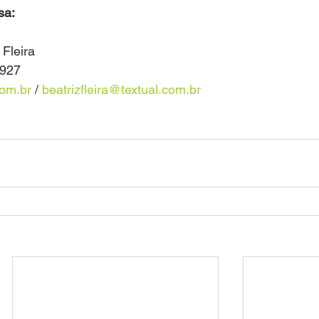
sa:
 Fleira
6927
com.br
 / 
beatrizfleira@textual.com.br