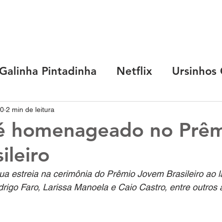
SOBRE
MARC
Galinha Pintadinha
Netflix
Ursinhos 
Capricho
Coca-Cola
Chevrolet
20
2 min de leitura
 é homenageado no Prê
ileiro
nk
R.Lab
Any Malu
TotoyKids
O
ua estreia na cerimônia do Prêmio Jovem Brasileiro ao l
igo Faro, Larissa Manoela e Caio Castro, entre outros a
R. Start
Cocomelon
Luccas Neto