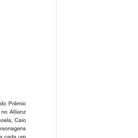
 do Prêmio 
no Allianz 
ela, Caio 
rsonagens 
 a cada um 