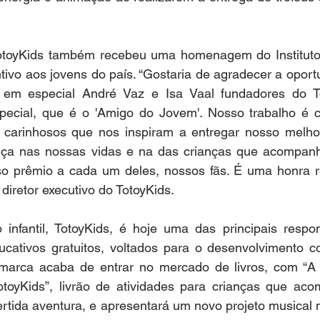
TotoyKids também recebeu uma homenagem do Instituto
tivo aos jovens do país. “Gostaria de agradecer a oport
, em especial André Vaz e Isa Vaal fundadores do To
pecial, que é o 'Amigo do Jovem'. Nosso trabalho é c
s carinhosos que nos inspiram a entregar nosso melhor
erença nas nossas vidas e na das crianças que acompan
o prêmio a cada um deles, nossos fãs. É uma honra rec
diretor executivo do TotoyKids.
infantil, TotoyKids, é hoje uma das principais respon
ucativos gratuitos, voltados para o desenvolvimento co
marca acaba de entrar no mercado de livros, com “A F
toyKids”, livrão de atividades para crianças que aco
ida aventura, e apresentará um novo projeto musical n