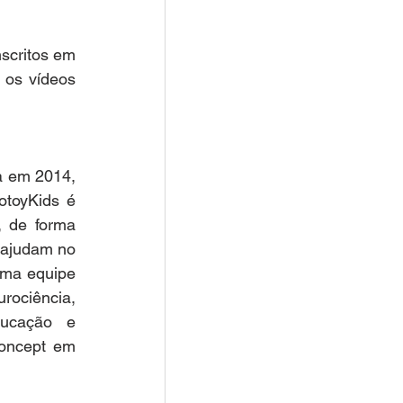
critos em 
os vídeos 
a em 2014, 
toyKids é 
, de forma 
 ajudam no 
ma equipe 
ociência, 
ducação e 
oncept em 