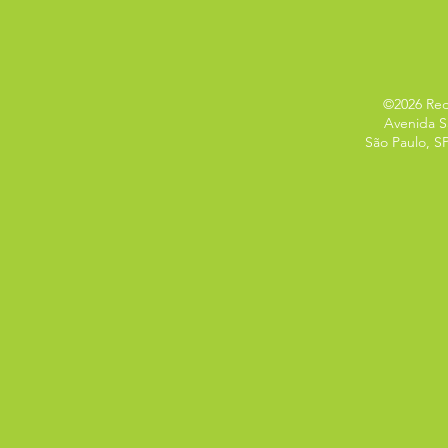
©2026 Redi
Avenida S
São Paulo, SP