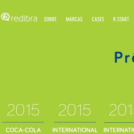
SOBRE
MARCAS
CASES
R.START
Pr
2015
2015
201
COCA-COLA
INTERNATIONAL
INTERNAT