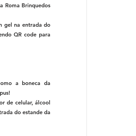
 a Roma Brinquedos 
m gel na entrada do 
endo QR code para 
como a boneca da 
pus!
 de celular, álcool 
trada do estande da 