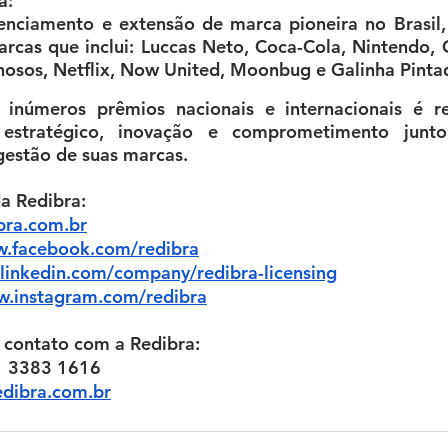
a
:
enciamento e extensão de marca pioneira no Brasil, 
arcas que inclui: Luccas Neto, Coca-Cola, Nintendo, C
hosos, Netflix, Now United, Moonbug e Galinha Pintad
inúmeros prêmios nacionais e internacionais é re
 estratégico, inovação e comprometimento junto
gestão de suas marcas. 
da Redibra:
bra.com.br
.facebook.com/redibra
inkedin.com/company/redibra-licensing
.instagram.com/redibra
 contato com a Redibra:
11 3383 1616
edibra.com.br
©2026 Redibra. All Rights Reserved.
Avenida Santo Amaro, 48 - 3º andar
São Paulo, SP - Itaim Bibi - CEP 04506-000