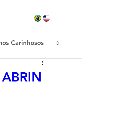
NEWS
Mais...
hos Carinhosos
t
a ABRIN
Os Chocolix