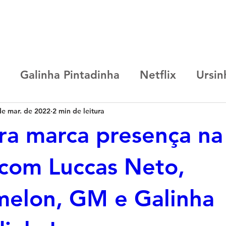
AS
CASES
R.START
CONSULTORIA
CURSO ONLINE
Galinha Pintadinha
Netflix
Ursin
de mar. de 2022
2 min de leitura
ited
Capricho
Coca-Cola
Chevrole
ra marca presença n
 Frank
R.Lab
Any Malu
TotoyKids
com Luccas Neto,
elon, GM e Galinha
R. Start
Cocomelon
Luccas Neto