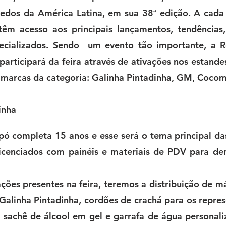
uedos da América Latina, em sua 38ª edição. A cada 
 têm acesso aos principais lançamentos, tendências,
ecializados. Sendo  um evento tão importante, a R
 participará da feira através de ativações nos estande
s marcas da categoria: Galinha Pintadinha, GM, Cocom
inha
pó completa 15 anos e esse será o tema principal da
licenciados com painéis e materiais de PDV para de
ações presentes na feira, teremos a distribuição de má
 Galinha Pintadinha, cordões de crachá para os repres
e sachê de álcool em gel e garrafa de água personal