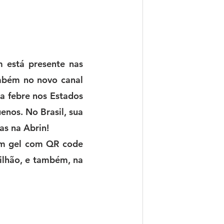
m
está presente nas 
mbém no novo canal 
a febre nos Estados 
nos. No Brasil, sua 
as na Abrin!
em gel com QR code 
ilhão, e também, na 