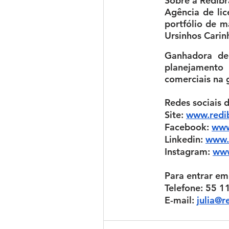
Sobre a Redibr
Agência de lic
portfólio de m
Ursinhos Carin
Ganhadora de 
planejamento
comerciais na 
Redes sociais 
Site:
www.redi
Facebook:
www
Linkedin:
www.l
Instagram:
www
Para entrar em
Telefone: 55 
E-mail: 
julia@r