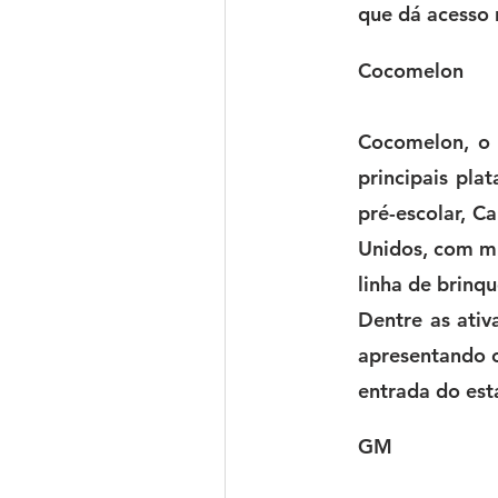
que dá acesso 
Cocomelon
Cocomelon, o 
principais pla
pré-escolar, C
Unidos, com mu
linha de brinq
Dentre as ativ
apresentando o
entrada do est
GM