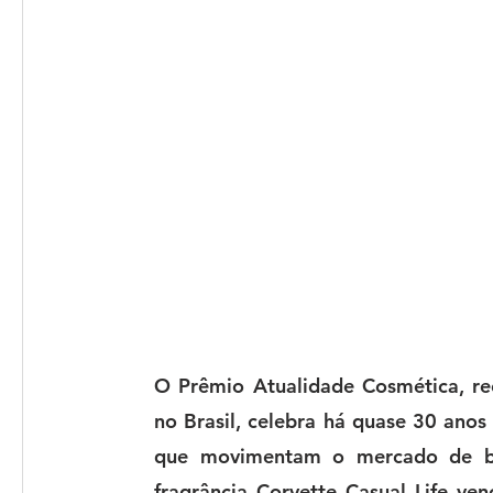
O 
Prêmio Atualidade Cosmética
, r
no Brasil, celebra há quase 30 anos 
que movimentam o mercado de bel
fragrância Corvette Casual Life ven