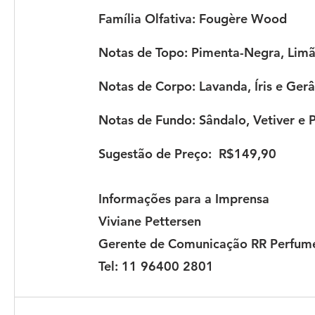
Família Olfativa: Fougère Wood
Notas de Topo:
 Pimenta-Negra, Lim
Notas de Corpo
: Lavanda, Íris e Ger
Notas de Fundo
: Sândalo, Vetiver e 
Sugestão de Preço
:  R$149,90
Informações para a Imprensa
Viviane Pettersen
Gerente de Comunicação RR Perfume
Tel: 11 96400 2801
©2026 Redi
Avenida S
São Paulo, SP