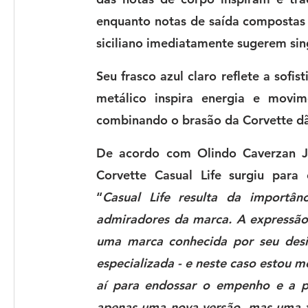
enquanto notas de saída compostas d
Seu frasco azul claro reflete a sof
metálico inspira energia e movim
combinando o brasão da 
Corvette
 d
De acordo com Olindo Caverzan Jun
Corvette Casual Life
 surgiu para 
“
Casual Life resulta da importân
admiradores da marca. A expressão l
uma marca conhecida por seu desig
especializada - e neste caso estou m
aí para endossar o empenho e a p
apenas uma nova versão, mas uma f