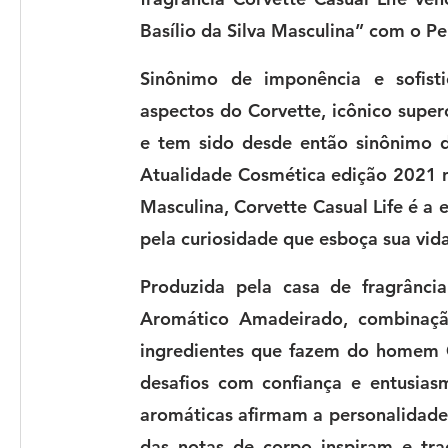
Basílio da Silva Masculina” com o Pe
Sinônimo de imponência e sofistic
aspectos do Corvette, icônico supe
e tem sido desde então sinônimo d
Atualidade Cosmética
 edição 2021 n
Masculina, 
Corvette Casual Life
 é a 
pela curiosidade que esboça sua vid
Produzida pela casa de fragrância
Aromático Amadeirado, combinação
ingredientes que fazem do homem 
desafios com confiança e entusias
aromáticas afirmam a personalidade 
das notas de corpo inspiram e trad