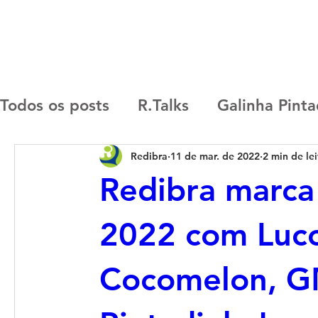
SOBRE
MARCAS
CASES
R.START
Todos os posts
R.Talks
Galinha Pint
Redibra
11 de mar. de 2022
2 min de lei
Nintendo
Now United
Capricho
Redibra marca
Keith Haring
Paul Frank
R.Lab
2022 com Lucc
Cocomelon, G
Redibra
Moonbug
R. Start
Co