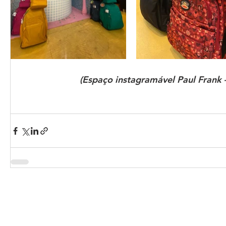
(Espaço instagramável Paul Frank
©2026 Redi
Avenida S
São Paulo, SP