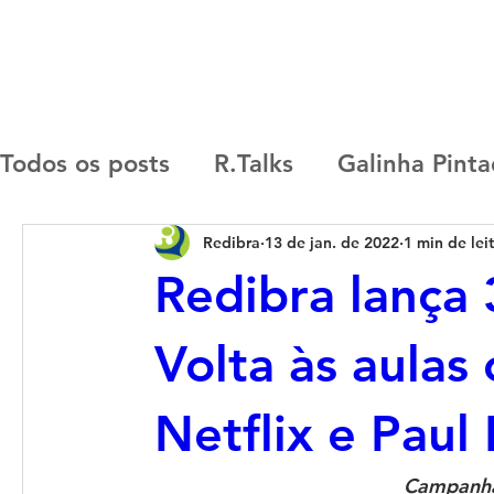
SOBRE
MARCAS
CASES
R.START
Todos os posts
R.Talks
Galinha Pint
Redibra
13 de jan. de 2022
1 min de lei
Nintendo
Now United
Capricho
Redibra lança
Keith Haring
Paul Frank
R.Lab
Volta às aulas
Netflix e Paul
Redibra
Moonbug
R. Start
Co
Campanha