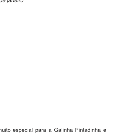
de janeiro
ito especial para a Galinha Pintadinha e 