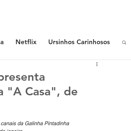
SOBRE
MARCAS
CASES
R.START
ha
Netflix
Ursinhos Carinhosos
Coca-Cola
Chevrolet
presenta
a "A Casa", de
y Malu
TotoyKids
Os Chocolix
elon
Luccas Neto
 canais da Galinha Pintadinha