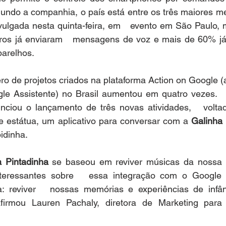
gundo a companhia, o país está entre os três maiores m
ulgada nesta quinta-feira, em   evento em São Paulo, 
iros já enviaram   mensagens de voz e mais de 60% já
parelhos.
o de projetos criados na plataforma Action on Google (a
e Assistente) no Brasil aumentou em quatro vezes.   
ciou o lançamento de três novas atividades,   voltad
 de estátua, um aplicativo para conversar com a 
Galinha 
idinha.
a Pintadinha
 se baseou em reviver músicas da nossa in
eressantes sobre   essa integração com o Google A
: reviver   nossas memórias e experiências de infân
firmou Lauren Pachaly, diretora de Marketing para