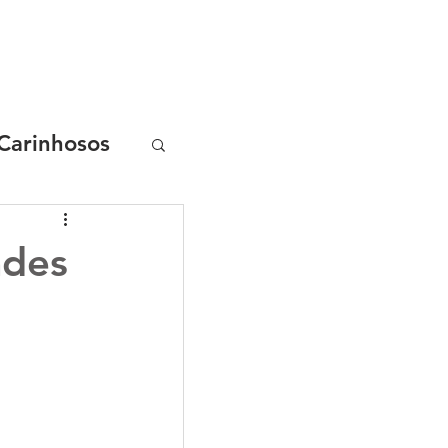
AS
CASES
R.START
CONSULTORIA
CURSO ONLINE
Carinhosos
ades
s Chocolix