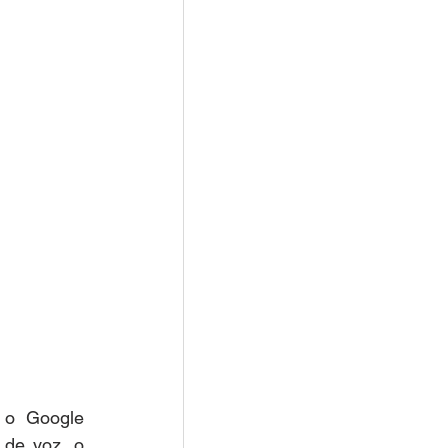
 Google   
de voz, o 