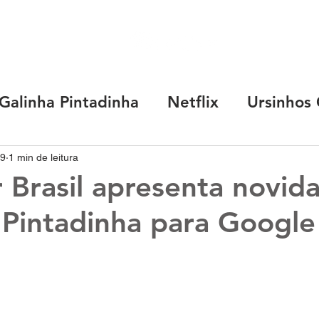
SOBRE
MARC
Galinha Pintadinha
Netflix
Ursinhos 
Capricho
Coca-Cola
Chevrolet
19
1 min de leitura
 Brasil apresenta novid
 Pintadinha para Google
nk
R.Lab
Any Malu
TotoyKids
O
R. Start
Cocomelon
Luccas Neto