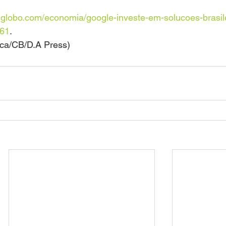
o.globo.com/economia/google-investe-em-solucoes-brasil
861
.
eca/CB/D.A Press) 