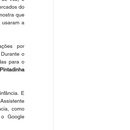
ercados do 
mostra que 
 usaram a 
ções   por 
Durante o 
as para o 
Pintadinha
fância. E 
ssistente 
cia, como 
 o Google 