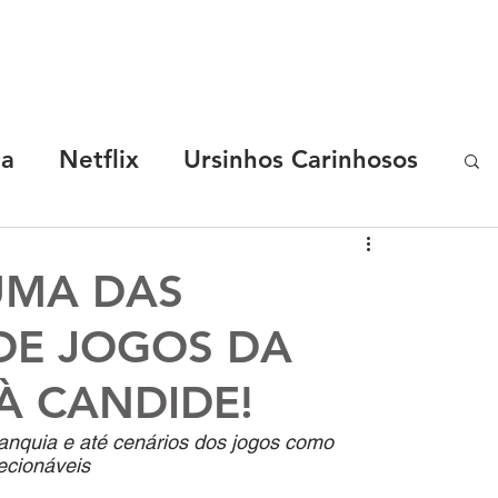
SOBRE
MARCAS
CASES
R.START
ha
Netflix
Ursinhos Carinhosos
Coca-Cola
Chevrolet
 UMA DAS
DE JOGOS DA
y Malu
TotoyKids
Os Chocolix
À CANDIDE!
elon
Luccas Neto
ranquia e até cenários dos jogos como 
ecionáveis