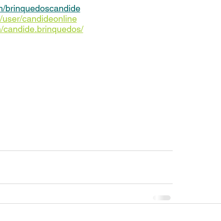
m/brinquedoscandide
/user/candideonline
/candide.brinquedos/