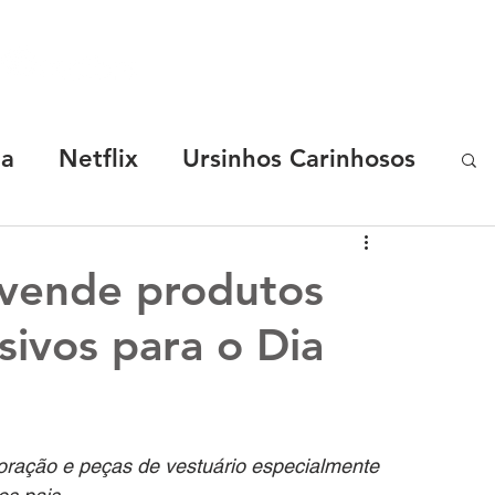
SOBRE
MARCAS
CASES
R.START
ha
Netflix
Ursinhos Carinhosos
Coca-Cola
Chevrolet
 vende produtos
sivos para o Dia
y Malu
TotoyKids
Os Chocolix
elon
Luccas Neto
ração e peças de vestuário especialmente 