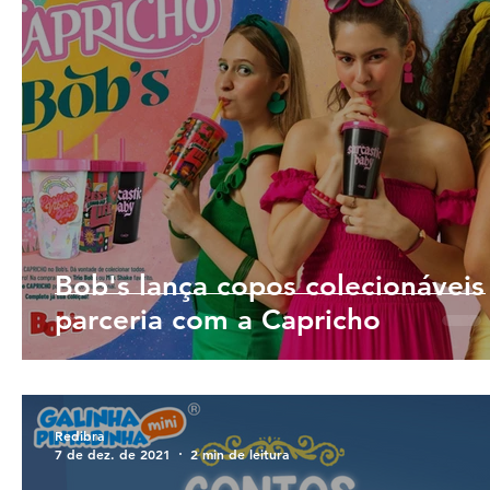
Bob's lança copos colecionávei
parceria com a Capricho
Redibra
7 de dez. de 2021
2 min de leitura