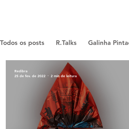
SOBRE
MARCAS
CASES
R.START
Todos os posts
R.Talks
Galinha Pint
Nintendo
Now United
Capricho
Redibra
25 de fev. de 2022
2 min de leitura
Paul Frank
R.Lab
Any Malu
T
Moonbug
R. Start
Cocomelon