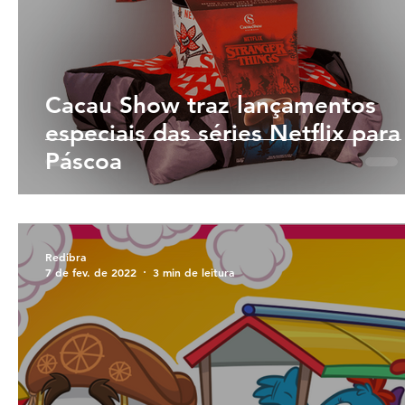
Cacau Show traz lançamentos
especiais das séries Netflix para
Páscoa
Redibra
7 de fev. de 2022
3 min de leitura