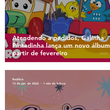
Atendendo a pedidos, Galinha
Pintadinha lança um novo álbum
partir de fevereiro
Redibra
13 de jan. de 2022
1 min de leitura